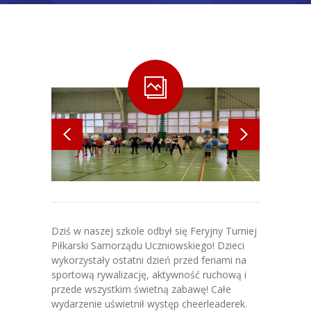
-- O naszej szkole
-- Kadra
-- Plan lekcji
-- Erasmus+
-- FAQ
-- Szkoła od Środka
-- Nasza metodyka
Dziś w naszej szkole odbył się Feryjny Turniej
-- Zajęcia w klasach 4-8
Piłkarski Samorządu Uczniowskiego! Dzieci
wykorzystały ostatni dzień przed feriami na
-- Lista podręczników dla klas 4 –
sportową rywalizację, aktywność ruchową i
8
przede wszystkim świetną zabawę! Całe
wydarzenie uświetnił występ cheerleaderek.
-- Zajęcia w klasach 1 – 3