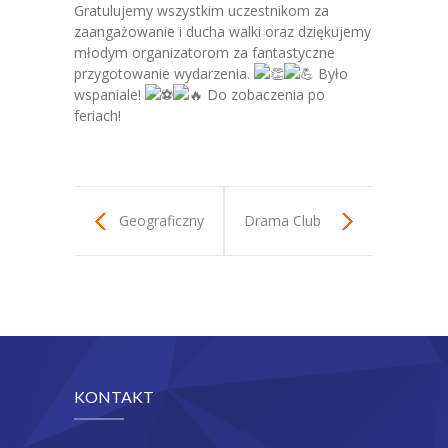
Gratulujemy wszystkim uczestnikom za
zaangażowanie i ducha walki oraz dziękujemy
-- Kalendarz roku szkolnego
młodym organizatorom za fantastyczne
przygotowanie wydarzenia.
Było
-- Dokumenty
wspaniale!
Do zobaczenia po
feriach!
---- Rodzic, uczeń
---- Nauczyciel
-- Opłaty
Geograficzny
Drama Club
Konkurs
eksperyment
Arkusze
Rekrutacja
Kontakt
KONTAKT