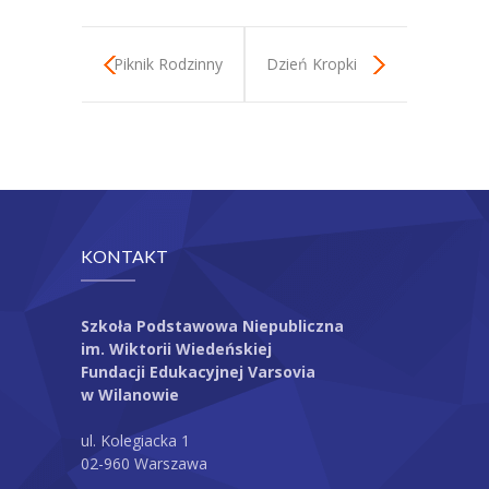
-- Kalendarz roku szkolnego
Piknik Rodzinny
Dzień Kropki
-- Dokumenty
---- Rodzic, uczeń
---- Nauczyciel
-- Opłaty
KONTAKT
Konkurs
Arkusze
Szkoła Podstawowa Niepubliczna
im. Wiktorii Wiedeńskiej
Rekrutacja
Fundacji Edukacyjnej Varsovia
w Wilanowie
Kontakt
ul. Kolegiacka 1
02-960 Warszawa