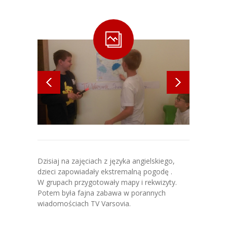
-- O naszej szkole
-- Kadra
-- Plan lekcji
-- Erasmus+
-- FAQ
-- Szkoła od Środka
-- Nasza metodyka
Dzisiaj na zajęciach z języka angielskiego,
-- Zajęcia w klasach 4-8
dzieci zapowiadały ekstremalną pogodę .
W grupach przygotowały mapy i rekwizyty.
-- Lista podręczników dla klas 4 –
Potem była fajna zabawa w porannych
8
wiadomościach TV Varsovia.
-- Zajęcia w klasach 1 – 3