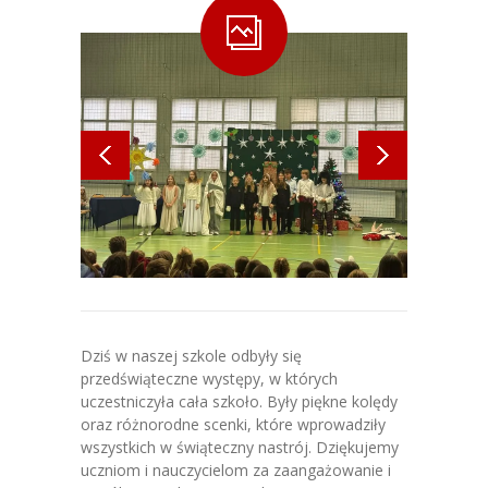
-- O naszej szkole
-- Kadra
-- Plan lekcji
-- Erasmus+
-- FAQ
-- Szkoła od Środka
-- Nasza metodyka
Dziś w naszej szkole odbyły się
-- Zajęcia w klasach 4-8
przedświąteczne występy, w których
uczestniczyła cała szkoło. Były piękne kolędy
-- Lista podręczników dla klas 4 –
oraz różnorodne scenki, które wprowadziły
8
wszystkich w świąteczny nastrój. Dziękujemy
uczniom i nauczycielom za zaangażowanie i
-- Zajęcia w klasach 1 – 3