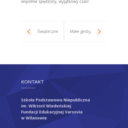
wspólnie spędzony, wyjątkowy czas!
-- Kalendarz roku szkolnego
-- Dokumenty
Świąteczne
Małe gesty,
---- Rodzic, uczeń
paczki
wielka pomoc
---- Nauczyciel
-- Opłaty
Konkurs
Arkusze
KONTAKT
Rekrutacja
Szkoła Podstawowa Niepubliczna
Kontakt
im. Wiktorii Wiedeńskiej
Fundacji Edukacyjnej Varsovia
w Wilanowie